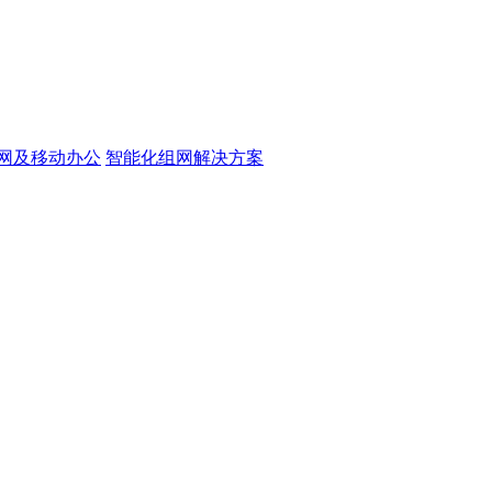
网及移动办公
智能化组网解决方案