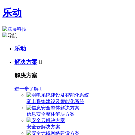
乐动
乐动
解决方案

解决方案
进一步了解

弱电系统建设及智能化系统
信息安全整体解决方案
安全云解决方案