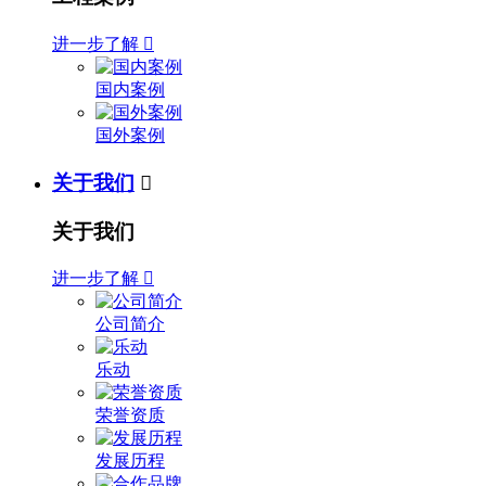
进一步了解

国内案例
国外案例
关于我们

关于我们
进一步了解

公司简介
乐动
荣誉资质
发展历程